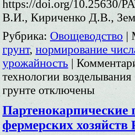
https://doi.org/10.25630/P
В.И., Кириченко Д.В., Зе
Рубрика:
Овощеводство
|
грунт
,
нормирование числ
урожайность
|
Комментар
технологии возделывания
грунте
отключены
Партенокарпические 
фермерских хозяйств 