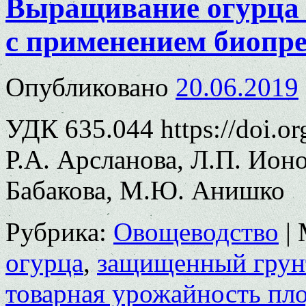
Выращивание огурца в
с применением биопр
Опубликовано
20.06.2019
УДК 635.044 https://doi.o
Р.А. Арсланова, Л.П. Ионо
Бабакова, М.Ю. Анишко
Рубрика:
Овощеводство
|
огурца
,
защищенный грун
товарная урожайность пл