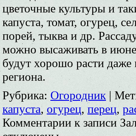
цветочные культуры и так
капуста, томат, огурец, се
порей, тыква и др. Рассад
можно высаживать в июне 
будут хорошо расти даже 
региона.
Рубрика:
Огородник
|
Мет
капуста
,
огурец
,
перец
,
ра
Комментарии
к записи За