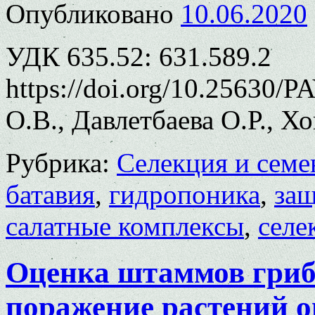
Опубликовано
10.06.2020
УДК 635.52: 631.589.2
https://doi.org/10.25630/
О.В., Давлетбаева О.Р., Х
Рубрика:
Селекция и семе
батавия
,
гидропоника
,
за
салатные комплексы
,
селе
Оценка штаммов гриба
поражение растений о