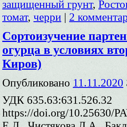
защищенный грунт
,
Росто
томат
,
черри
|
2 коммента
Сортоизучение парте
огурца в условиях вто
Киров)
Опубликовано
11.11.2020
УДК 635.63:631.526.32
https://doi.org/10.25630/
Е.Л., Чистякова Л.А., Бак