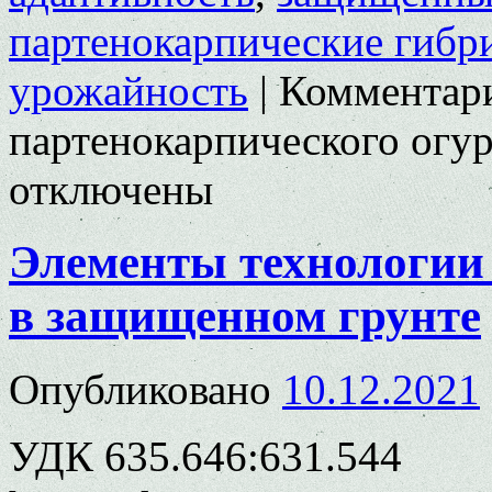
партенокарпические гибр
урожайность
|
Комментар
партенокарпического огу
отключены
Элементы технологии
в защищенном грунте
Опубликовано
10.12.2021
УДК 635.646:631.544