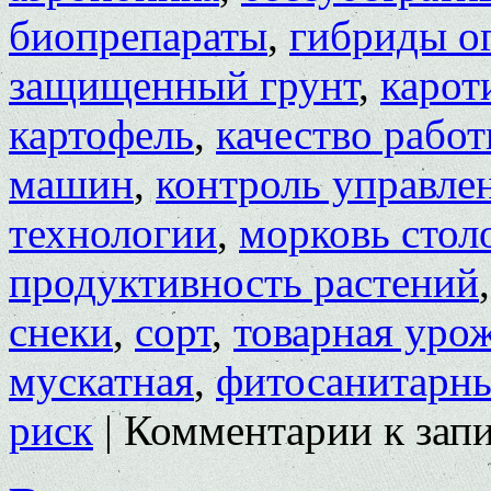
биопрепараты
,
гибриды о
защищенный грунт
,
карот
картофель
,
качество рабо
машин
,
контроль управле
технологии
,
морковь стол
продуктивность растений
снеки
,
сорт
,
товарная уро
мускатная
,
фитосанитарн
риск
|
Комментарии
к зап