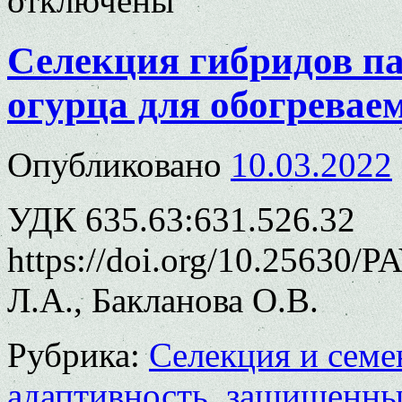
отключены
Селекция гибридов п
огурца для обогревае
Опубликовано
10.03.2022
УДК 635.63:631.526.32
https://doi.org/10.25630/
Л.А., Бакланова О.В.
Рубрика:
Селекция и семе
адаптивность
,
защищенны