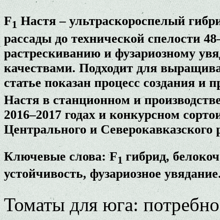
F
Настя – ультраскороспелый гибри
1
рассады до технической спелости 48
растрескиванию и фузариозному ув
качествами. Подходит для выращива
статье показан процесс создания и
Настя в станционном и производств
2016–2017 годах и конкурсном сорто
Центрального и Северокавказского р
Ключевые слова: F
гибрид, белоко
1
устойчивость, фузариозное увядание
Томаты для юга: потребно