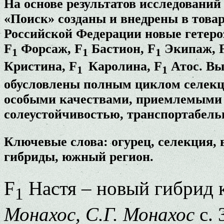
На основе результатов исследовани
«Поиск» созданы и внедрены в това
Российской Федерации новые гетер
F
Форсаж, F
Бастион, F
Экипаж, 
1
1
1
Кристина, F
Каролина, F
Атос. Вы
1
1
обусловлены полным циклом селекци
особыми качествами, приемлемыми д
солеустойчивостью, транспортабель
Ключевые слова: огурец, селекция,
гибриды, южный регион.
F
Настя – новый гибрид 
1
Монахос, С.Г. Монахос
с. 