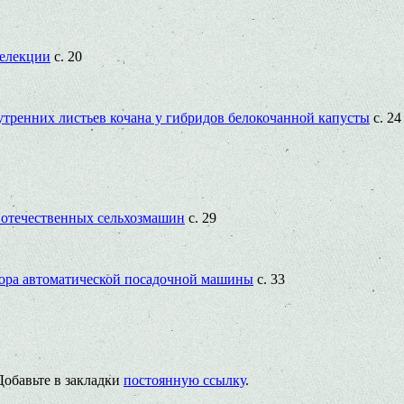
селекции
с. 20
утренних листьев кочана у гибридов белокочанной капусты
с. 24
 отечественных сельхозмашин
с. 29
тора автоматической посадочной машины
с. 33
 Добавьте в закладки
постоянную ссылку
.