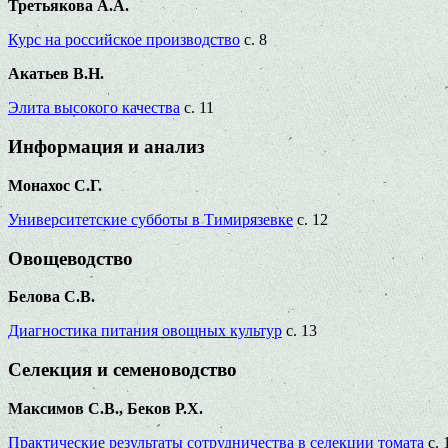
Третьякова А.А.
Курс на российское производство
с. 8
Акатьев В.Н.
Элита высокого качества
с. 11
Информация и анализ
Монахос С.Г.
Университетские субботы в Тимирязевке
с. 12
Овощеводство
Белова С.В.
Диагностика питания овощных культур
с. 13
Селекция и семеноводство
Максимов С.В., Беков Р.Х.
Практические результаты сотрудничества в селекции томата
с. 