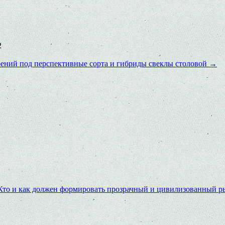
2
ений под перспективные сорта и гибриды свеклы столовой
→
Кто и как должен формировать прозрачный и цивилизованный р