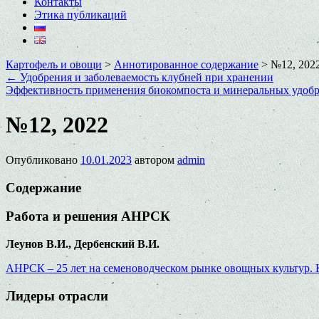
Контакты
Этика публикаций
Картофель и овощи
>
Аннотированное содержание
>
№12, 202
←
Удобрения и заболеваемость клубней при хранении
Эффективность применения биокомпоста и минеральных удобр
№12, 2022
Опубликовано
10.01.2023
автором
admin
Содержание
Работа и решения АНРСК
Леунов В.И., Дербенский В.И.
АНРСК – 25 лет на семеноводческом рынке овощных культур. 
Лидеры отрасли