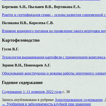
Березкин А.Н., Пыльнев В.В., Вертикова Е.А.
Роялти и сертификация семян – основа развития современной 
Полякова Н.В., Королева С.В.
Влияние корневого питания на проявление ожога верхушки вн
Картофелеводство
Гусев В.Г.
Технология выращивания картофеля c применением комплекса
Зернов В.Н., Пономарев А.Г.
Обоснование конструкции и режима работы ленточного элева
Годовое содержание
Содержание 1–11 номеров 2022 года
с. 38
Запись опубликована в рубрике
Аннотированное содержание
.
←
Удобрения и заболеваемость клубней при хранении