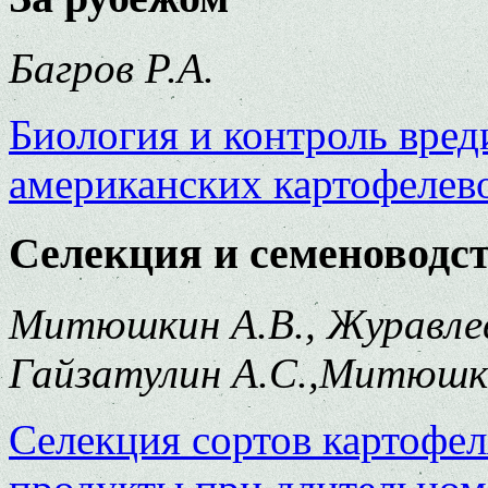
Багров Р.А.
Биология и контроль вред
американских картофелев
Селекция и семеноводс
Митюшкин А.В., Журавлев
Гайзатулин А.С.,Митюшкин
Селекция сортов картофел