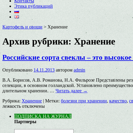
Контакты
Этика публикаций
Картофель и овощи
>
Хранение
Архив рубрики:
Хранение
Российские сорта свеклы – это высокое
Опубликовано
14.11.2013
автором
admin
В.А. Борисов, А.В. Романова, Н.А. Фильрозе Представлены ре
селекции, в основном голландской. Установлено преимущество
длительном хранении. …
Читать далее
→
Рубрика:
Хранение
|
Метки:
болезни при хранении
,
качество
,
с
лежкость
отключены
ПОДПИСКА НА ЖУРНАЛ
Партнеры