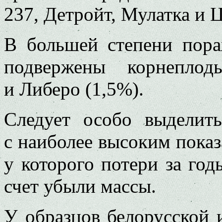
237, Детройт, Мулатка и 
В большей степени пор
подвержены корнеплод
и Либеро (1,5%).
Следует особо выделит
с наиболее высоким показ
у которого потери за год
счет убыли массы.
У образцов белорусской 