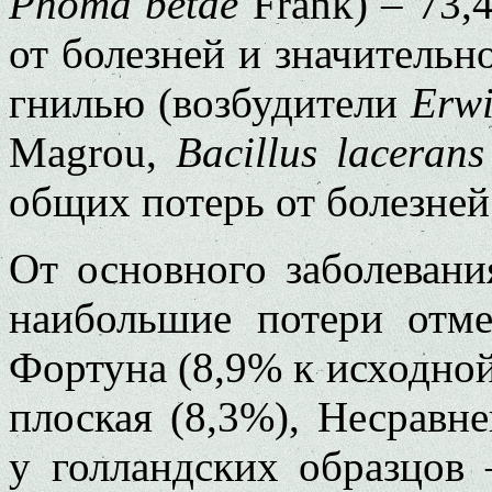
Phoma betae
Frank) – 73
от болезней и значительн
гнилью (возбудители
Erwi
Magrou,
Bacillus laceran
общих потерь от болезней
От основного заболевани
наибольшие потери отме
Фортуна (8,9% к исходной
плоская (8,3%), Несравне
у голландских образцов