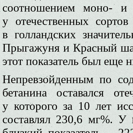
соотношением моно- и 
у отечественных сортов
в голландских значител
Прыгажуня и Красный шар
этот показатель был еще н
Непревзойденным по со
бетанина оставался от
у которого за 10 лет ис
составлял 230,6 мг%. У 
близкий показатель – 2