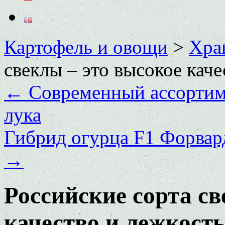
Картофель и овощи
>
Хра
свеклы – это высокое каче
←
Современный ассортим
лука
Гибрид огурца F1 Форвард
→
Российские сорта св
качество и лежкост