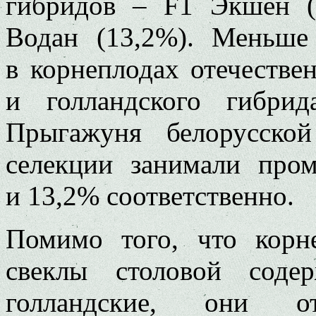
гибридов – F1 Экшен (
Водан (13,2%). Меньше
в корнеплодах отечестве
и голландского гибри
Прыгажуня белорусско
селекции занимали про
и 13,2% соответственно.
Помимо того, что корн
свеклы столовой соде
голландские, они о