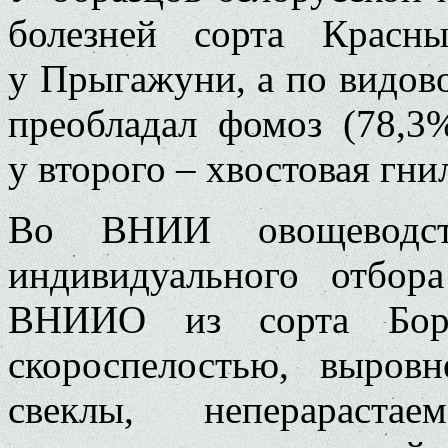
болезней сорта Крас
у Прыгажуни, а по видово
преобладал фомоз (78,3
у второго – хвостовая гни
Во ВНИИ овощеводств
индивидуального отбор
ВНИИО из сорта Борд
скороспелостью, выров
свеклы, неперараста