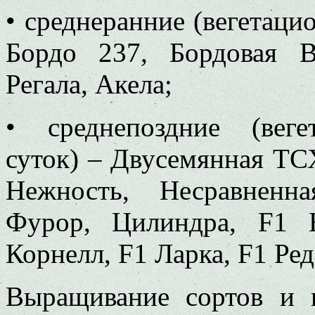
• среднеранние (вегетаци
Бордо 237, Бордовая 
Регала, Акела;
• среднепоздние (вег
суток) – Двусемянная ТС
Нежность, Несравненна
Фурор, Цилиндра, F1 
Корнелл, F1 Ларка, F1 Ред
Выращивание сортов и 