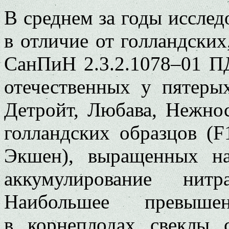
В среднем за годы исслед
в отличие от голландски
СанПиН 2.3.2.1078–01 П
отечественных у пятерых
Детройт, Любава, Нежнос
голландских образцов (F
Экшен), выращенных н
аккумулирование нит
Наибольшее превы
в корнеплодах свеклы 