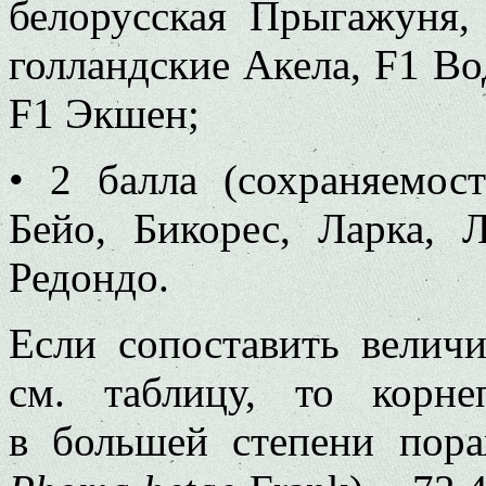
белорусская Прыгажуня,
голландские Акела, F1 Во
F1 Экшен;
• 2 балла (сохраняемос
Бейо, Бикорес, Ларка, 
Редондо.
Если сопоставить велич
см. таблицу, то корне
в большей степени пора