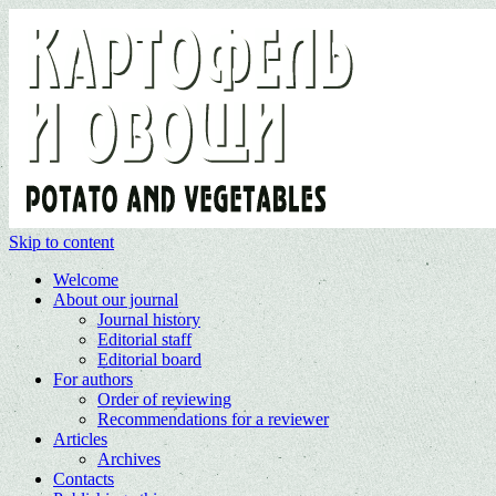
Skip to content
Welcome
About our journal
Journal history
Editorial staff
Editorial board
For authors
Order of reviewing
Recommendations for a reviewer
Articles
Archives
Contacts