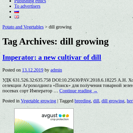
Publishing ethics
To advertisers
Potato and Vegetables
>
dill growing
Tag Archives:
dill growing
Imperator: a new cultivar of dill
Posted on
13.12.2019
by
admin
УДК 631.526.32:635.758 DOI:10.25630/PAV.2018.6.18225 А.Н. Х
селекции Агрохолдинга «Поиск» для получения товарной зелени
посевах сорт Император …
Continue reading
→
Posted in
Vegetable growing
|
Tagged
breeding
,
dill
,
dill growing
,
her