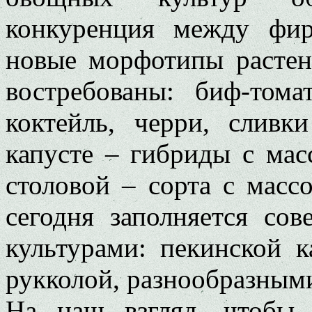
конкуренция между фир
новые морфотипы растен
востребованы: биф-том
коктейль, черри, сливк
капусте – гибриды с масс
столовой – сорта с масс
сегодня заполняется со
культурами: пекинской к
рукколой, разнообразными
На наш взгляд, чтобы 