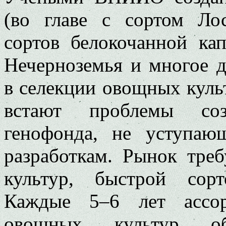
(во главе с сортом Лос
сортов белокочанной ка
Нечерноземья и многое д
в селекции овощных куль
встают проблемы соз
генофонда, не уступаю
разработкам. Рынок тре
культур, быстрой сор
Каждые 5–6 лет ассор
овощных культур об