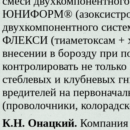
смеси двухкомпонентного
ЮНИФОРМ® (азоксистроб
двухкомпонентного сис
ФЛЕКСИ (тиаметоксам + 
внесении в борозду при п
контролировать не только
стеблевых и клубневых гн
вредителей на первоначал
(проволочники, колорадск
К.Н. Онацкий.
Компания 