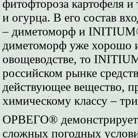
фитофтороза картофеля и 
и огурца. В его состав в
– диметоморф и INITIUM®
диметоморф уже хорошо и
овощеводстве, то INITIU
российском рынке средст
действующее вещество, п
химическому классу – тр
ОРВЕГО® демонстрирует 
сложных погодных услови