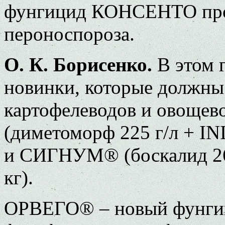
фунгицид КОНСЕНТО про
пероноспороза.
О. К. Борисенко.
В этом 
новинки, которые должны
картофелеводов и овоще
(диметоморф 225 г/л + IN
и СИГНУМ® (боскалид 267
кг).
ОРВЕГО® – новый фунгиц