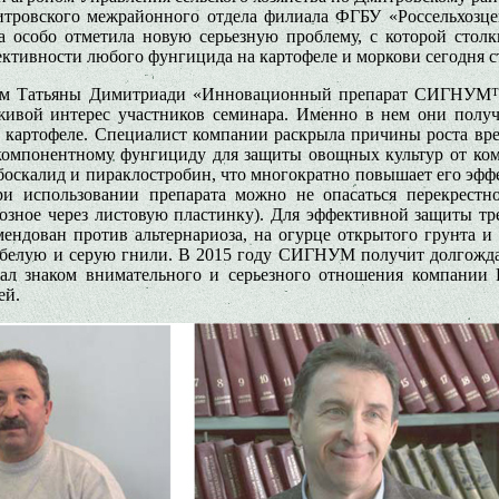
тровского межрайонного отдела филиала ФГБУ «Россельхозцен
на особо отметила новую серьезную проблему, с которой стол
ктивности любого фунгицида на картофеле и моркови сегодня ст
ам Татьяны Димитриади «Инновационный препарат СИГНУМ™
вой интерес участников семинара. Именно в нем они получи
и картофеле. Специалист компании раскрыла причины роста вре
омпонентному фунгициду для защиты овощных культур от ком
боскалид и пираклостробин, что многократно повышает его эф
 использовании препарата можно не опасаться перекрестной
озное через листовую пластинку). Для эффективной защиты тре
мендован против альтернариоза, на огурце открытого грунта 
– белую и серую гнили. В 2015 году СИГНУМ получит долгожда
тал знаком внимательного и серьезного отношения компании 
ей.