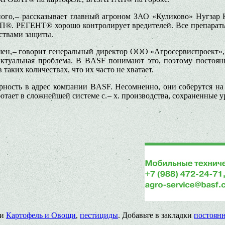
ного, – рассказывает главный агроном ЗАО «Куликово» Нугз
 РЕГЕНТ® хорошо контролирует вредителей. Все препараты э
ствами защиты.
ешен, – говорит генеральный директор ООО «Агросервиспроект
 актуальная проблема. В BASF понимают это, поэтому постоян
аких количествах, что их часто не хватает.
рность в адрес компании BASF. Несомненно, они соберутся на 
аботает в сложнейшей системе с. – х. производства, сохраненные
ми
Картофель и Овощи
,
пестициды
. Добавьте в закладки
постоян