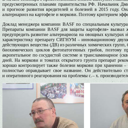
предусмотренных планами правительства РФ. Начальник Дми
и прогнозе развития вредителей и болезней в 2015 году. О
альтернариоз на картофеле и моркови. Поэтому критерием эффе
Доклад менеджера компании BASF по специальным культур
Препараты компании BASF для защиты картофеля» вызвал жи
предупредить развитие альтернариоза на овощных культурах 
характеристику препарату СИГНУМ – инновационному двухк
действующих вещества (ДВ) из различных химических групп, 
биохимических циклов фитопатогенных грибов, поэтому при
акропетальное по сосудистой системе и трансламинарное (скв
дней. На моркови и томатах открытого грунта препарат реко
хорошо контролирует также болезни моркови при хранении 
полностью оправдывает свое название. Он действительно с
и оперативного реагирования на проблемы с. – х. производител