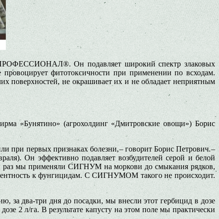
МП ПРОФЕССИОНАЛ®. Он подавляет широкий спектр злаковых
е провоцирует фитотоксичности при применении по всходам.
их поверхностей, не окрашивает их и не обладает неприятным
ирма «Бунятино» (агрохолдинг «Дмитровские овощи») Борис
и при первых признаках болезни, – говорит Борис Петрович. –
раля). Он эффективно подавляет возбудителей серой и белой
й раз мы применяли СИГНУМ на моркови до смыкания рядков,
стентность к фунгицидам. С СИГНУМОМ такого не происходит.
за два-три дня до посадки, мы внесли этот гербицид в дозе
озе 2 л/га. В результате капусту на этом поле мы практически