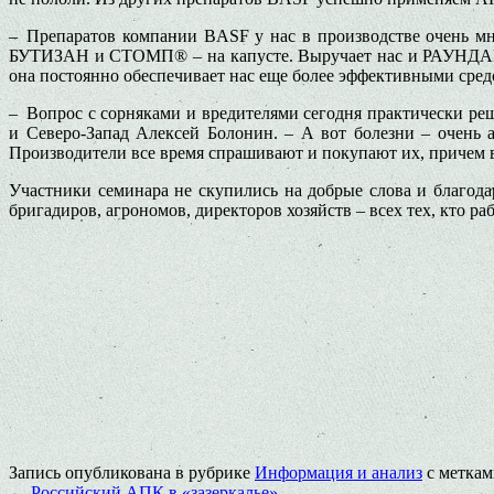
– Препаратов компании BASF у нас в производстве очень м
БУТИЗАН и СТОМП® – на капусте. Выручает нас и РАУНДАП®.
она постоянно обеспечивает нас еще более эффективными сред
– Вопрос с сорняками и вредителями сегодня практически р
и Северо-Запад Алексей Болонин. – А вот болезни – очень
Производители все время спрашивают и покупают их, причем в т
Участники семинара не скупились на добрые слова и благода
бригадиров, агрономов, директоров хозяйств – всех тех, кто р
Запись опубликована в рубрике
Информация и анализ
с метка
←
Российский АПК в «зазеркалье»