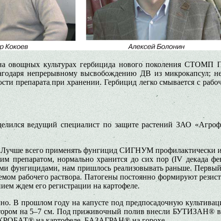
я на овощных культурах гербицида нового поколения СТО
лагодаря непрерывному высвобождению ДВ из микрокапсул; н
ти препарата при хранении. Гербицид легко смывается с рабоч
лился ведущий специалист по защите растений ЗАО «Агроф
оз. Лучше всего применять фунгицид СИГНУМ профилактически ил
м препаратом, нормально хранится до сих пор (IV декада фев
ими фунгицидами, нам пришлось реализовывать раньше. Первы
бъемом рабочего раствора. Патогены постоянно формируют рези
ием ждем его регистрации на картофеле.
 прошлом году на капусте под предпосадочную культивацию, 
ватором на 5–7 см. Под приживочный полив внесли БУТИЗАН® в д
АКРОБАТ® на картофеле, БАЗАГРАН® на горохе.