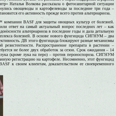
тр» Наталья Волкова рассказала о фитосанитарной ситуации
кнулись овощеводы и картофелеводы за последние три года –
ановится его активность прежде всего против альтернариоза.
 компании BASF для защиты овощных культур от болезней.
ли ответ на самый актуальный вопрос последних лет – как
доносности альтернариоза в последние годы и дала детальную
плекса болезней. В основе нового фунгицида СИГНУМ – два
фективность. ДВ этого фунгицида блокируют разные механизмы
 резистентности. Распространение препарата в растении –
буется не более двух обработок за сезон. Срок ожидания – 14
и лука (кроме лука на перо) – против пероноспороза. СИГНУМ
нную регистрацию на картофеле. Несомненно, этот фунгицид
BASF к своим клиентам, доказательством ее своевременного