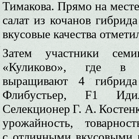
Тимакова. Прямо на мест
салат из кочанов гибрид
вкусовые качества отмети
Затем участники сем
«Куликово», где в 
выращивают 4 гибрида
Флибустьер, F1 Ид
Селекционер Г. А. К
урожайность, товарно
с отличными вкусовыми к