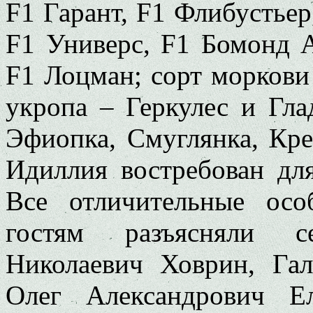
F1 Гарант, F1 Флибустьер
F1 Универс, F1 Бомонд А
F1 Лоцман; сорт моркови
укропа – Геркулес и Гла
Эфиопка, Смуглянка, Кре
Идиллия востребован для
Все отличительные осо
гостям разъясняли с
Николаевич Ховрин, Гал
Олег Александрович Е