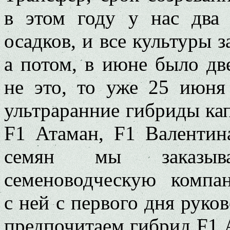
в этом году у нас два
осадков, и все культуры з
а потом, в июне было дв
не это, то уже 25 июня
ультраранние гибриды ка
F1 Атаман, F1 Валентин
семян мы заказыва
семеноводческую комп
с ней с первого дня руко
предпочитаем гибрид F1 