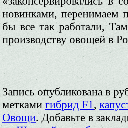
«законсервировались в с
новинками, перенимаем п
бы все так работали, Та
производству овощей в Ро
Запись опубликована в р
метками
гибрид F1
,
капус
Овощи
. Добавьте в закла