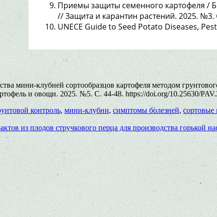
Приемы защиты семенного картофеля / Б.В.
// Защита и карантин растений. 2025. №3. 
UNECE Guide to Seed Potato Diseases, Pest
тва мини-клубней сортообразцов картофеля методом грунтового
фель и овощи. 2025. №5. С. 44-48. https://doi.org/10.25630/PAV.
рунтовой контроль
,
мини-клубни
,
симптомы болезней
,
сортовые
ктов из плодов стручкового перца для производства горькой на