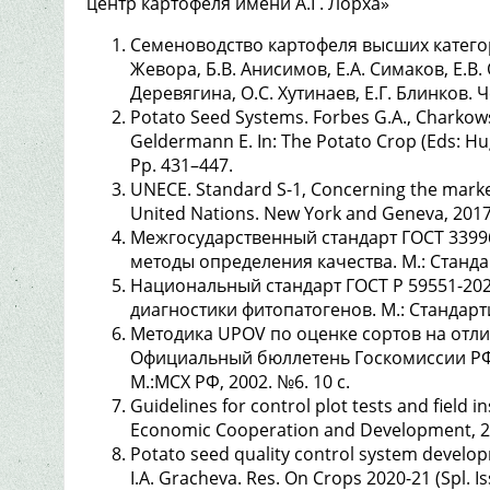
центр картофеля имени А.Г. Лорха»
Семеноводство картофеля высших категор
Жевора, Б.В. Анисимов, Е.А. Симаков, Е.В.
Деревягина, О.С. Хутинаев, Е.Г. Блинков. Ч
Potato Seed Systems. Forbes G.A., Charkowsk
Geldermann E. In: The Potato Crop (Eds: Hu
Pp. 431–447.
UNECE. Standard S-1, Concerning the marke
United Nations. New York and Geneva, 2017
Межгосударственный стандарт ГОСТ 3399
методы определения качества. М.: Станда
Национальный стандарт ГОСТ Р 59551-20
диагностики фитопатогенов. М.: Стандарти
Методика UPOV по оценке сортов на отли
Официальный бюллетень Госкомиссии РФ
М.:МСХ РФ, 2002. №6. 10 с.
Guidelines for control plot tests and field i
Economic Cooperation and Development, 20
Potato seed quality control system developme
I.A. Gracheva. Res. On Crops 2020-21 (Spl. I