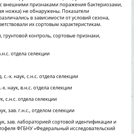
я с внешними признаками поражения бактериозами,
я ножка) не обнаружены. Показатели
различались в зависимости от условий сезона,
тветствовали их сортовым характеристикам.
, грунтовой контроль, сортовые признаки,
, в.н.с. отдела селекции
д. с.-х. наук, с.н.с. отдела селекции
с.-х. наук, в.н.с. отдела селекции
аук, с.н.с. отдела селекции
наук, зав. г.н.с., отделом селекции
аук, зав. лабораторией сортовой идентификации и
ртофеля ФГБНУ «Федеральный исследовательский