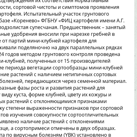
подтверждения их соответствия нормативным
ости, сортовой чистоты и симптомов проявления
артофеля. Испытательный участок грунтового
базе «Коренево» ФГБНУ «ФИЦ картофеля имени А.Г.
подзолистая супесчаная. Предшественник – занятый
ьные удобрения вносили при нарезке гребней в
 от партий мини-клубней картофеля для
ивали поделяночно на двух параллельных рядках
024 годов методом грунтового контроля проведена
и-клубней, полученных от 15 производителей
ие периода вегетации сортообразцы мини-клубней
ение растений с наличием нетипичных сортовых
болезней, передающихся через семенной материал.
азные фазы роста и развития растений для
иду куста, форме клубней, цвету их кожуры и
ных растений с отклоняющимися признаками
у степени выраженности признаков при сортовой
атов изучения совокупности сортоотличительных
 выявлено наличие растений с отклонениями
зце, а сортопримеси отмечены в двух образцах.
а по вирусным болезням (YВК) установлено в