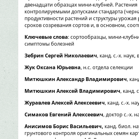
двенадцати образцах мини-клубней. Растени
контролируемыми допусками стандарта (черна
продуктивности растений и структуры урожая 
сроков созревания сортов и, в основном, соо
Ключевые слова
: сортообразцы, мини-клубни
симптомы болезней
Зебрин Сергей Николаевич
, канд. с.-х. наук
Жук Оксана Юрьевна
, н.с. отдела селекции
Митюшкин Александр Владимирович
, кан
Митюшкин Алексей Владимирович
, канд. 
Журавлев Алексей Алексеевич
, канд. с.-х. н
Симаков Евгений Алексеевич
, доктор с.-х. 
Анисимов Борис Васильевич,
канд. биол. н
грунтового контроля оригинальных семян ка