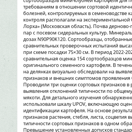
сортообразцов мини-клубней картофеля для 
требованиям в отношении сортовой идентичн
болезней, контролируемых в семеноводстве к
контроля располагали на экспериментальной 
Лорха» (Московская область). Почва дерново-
пар с посевом сидеральных культур. Минерал
дозах N90P90K120. Сортообразцы, отобранные
сравнительных проверочных испытаний высаж
при схеме посадки 75×30 см. В период 2022-2
сравнительная оценка 154 сортообразцов мин
оригинального семенного картофеля. В течен
на делянках визуально обследовали на выявл
признаков и внешних симптомов проявления 
Проводили три оценки сортовых признаков в р
выявления отклонений типичности по общему в
мякоти. Для детального изучения обнаружен
использовали шкалу UPOV, включающую оценк
идентификации картофеля. На основе результ
признаков растения, стебля, листа, соцветия
типичности сортовых признаков в одном обра
Превышение установленных допусков стандарт