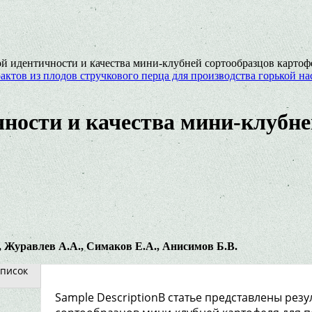
й идентичности и качества мини-клубней сортообразцов картоф
ктов из плодов стручкового перца для производства горькой на
ности и качества мини-клубне
,
Журавлев
А.
А.,
Симаков
Е.
А.,
Анисимов
Б.
В.
писок
Sample DescriptionВ статье представлены рез