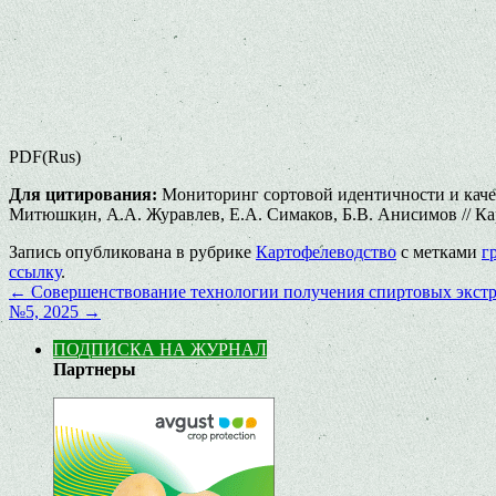
PDF(Rus)
Для цитирования:
Мониторинг сортовой идентичности и качес
Митюшкин, А.А. Журавлев, Е.А. Симаков, Б.В. Анисимов // Карто
Запись опубликована в рубрике
Картофелеводство
с метками
г
ссылку
.
←
Совершенствование технологии получения спиртовых экстра
№5, 2025
→
ПОДПИСКА НА ЖУРНАЛ
Партнеры