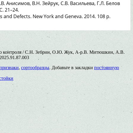
 Анисимов, В.Н. Зейрук, С.В. Васильева, Г.Л. Белов
C. 21–24.
s and Defects. New York and Geneva. 2014. 108 p.
 контроля / С.Н. Зебрин, О.Ю. Жук, А-р.В. Митюшкин, А.В.
2025.91.87.003
 признаки
,
сортообразцы
. Добавьте в закладки
постоянную
стойки