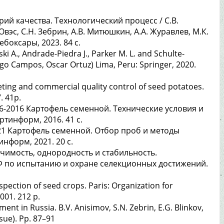
ий качества. Технологический процесс / С.В.
 Овэс, С.Н. Зебрин, А.В. Митюшкин, А.А. Журавлев, М.К.
ебоксары, 2023. 84 с.
i A., Andrade-Piedra J., Parker M. L. and Schulte-
go Campos, Oscar Ortuz) Lima, Peru: Springer, 2020.
ting and commercial quality control of seed potatoes.
. 41р.
6-2016 Картофель семенной. Технические условия и
ртинформ, 2016. 41 с.
21 Картофель семенной. Отбор проб и методы
нформ, 2021. 20 с.
чимость, однородность и стабильность.
 по испытанию и охране селекционных достижений.
nspection of seed crops. Paris: Organization for
01. 212 p.
nt in Russia. B.V. Anisimov, S.N. Zebrin, E.G. Blinkov,
ssue). Pp. 87–91