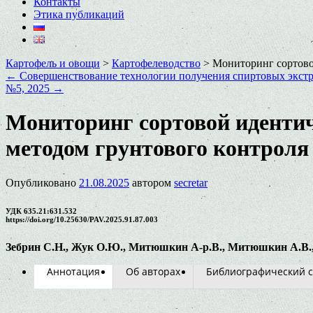
Контакты
Этика публикаций
Картофель и овощи
>
Картофелеводство
>
Мониторинг сортово
←
Совершенствование технологии получения спиртовых экстра
№5, 2025
→
Мониторинг сортовой идентич
методом грунтового контроля
Опубликовано
21.08.2025
автором
secretar
УДК 635.21:631.532
https://doi.org/10.25630/PAV.2025.91.87.003
Зебрин
С.
Н.,
Жук
О.
Ю.,
Митюшкин
А-
р.
В.,
Митюшкин
А.
В.
Аннотация
Об авторах
Библиографический с