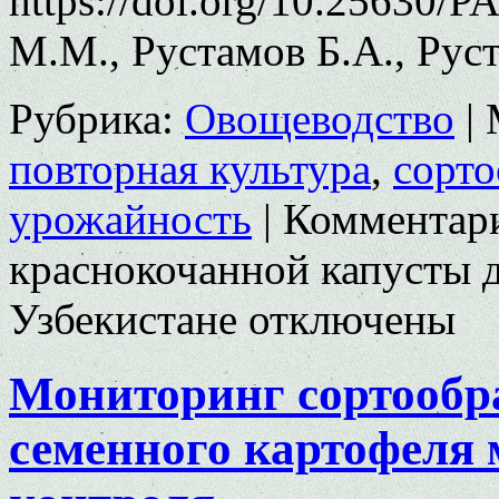
https://doi.org/10.25630/
М.М., Рустамов Б.А., Рус
Рубрика:
Овощеводство
|
повторная культура
,
сорт
урожайность
|
Комментар
краснокочанной капусты д
Узбекистане
отключены
Мониторинг сортообр
семенного картофеля 