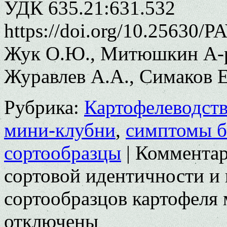
УДК 635.21:631.532
https://doi.org/10.25630/P
Жук О.Ю., Митюшкин А-р
Журавлев А.А., Симаков Е
Рубрика:
Картофелеводст
мини-клубни
,
симптомы б
сортообразцы
|
Коммента
сортовой идентичности и 
сортообразцов картофеля 
отключены