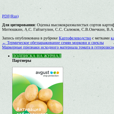
PDF(Rus)
Для цитирования
: Оценка высококрахмалистых сортов картоф
Митюшкин, А.С. Гайзатулин, С.С. Салюков, С.В.Овечкин, В.А.Се
Запись опубликована в рубрике
Картофелеводство
с метками
к
←
Термическое обеззараживание семян моркови и свеклы
Маркерные признаки исходного материала томата в гетерозис
ПОДПИСКА НА ЖУРНАЛ
Партнеры