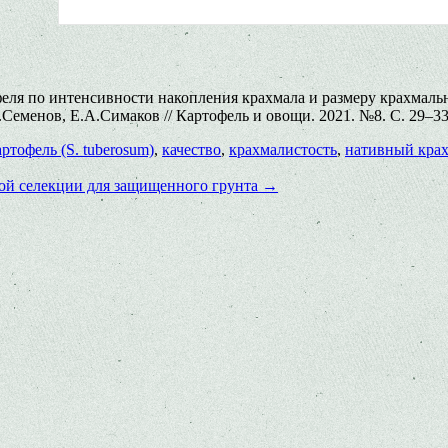
еля по интенсивности накопления крахмала и размеру крахмаль
менов, Е.А.Симаков // Картофель и овощи. 2021. №8. С. 29–33. ht
артофель (S. tuberosum)
,
качество
,
крахмалистость
,
нативный кра
ной селекции для защищенного грунта
→