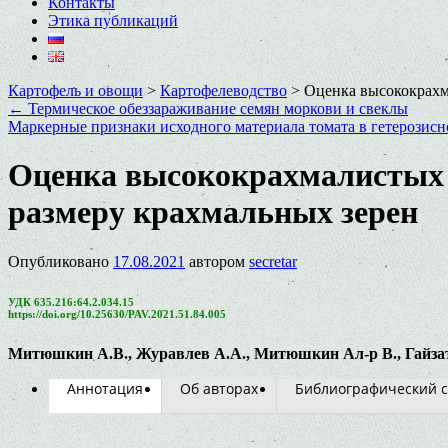
Контакты
Этика публикаций
Картофель и овощи
>
Картофелеводство
>
Оценка высококрахм
←
Термическое обеззараживание семян моркови и свеклы
Маркерные признаки исходного материала томата в гетерозис
Оценка высококрахмалистых 
размеру крахмальных зерен
Опубликовано
17.08.2021
автором
secretar
УДК 635.216:64.2.034.15
https://doi.org/10.25630/PAV.2021.51.84.005
Митюшкин А.В., Журавлев А.А., Митюшкин Ал-р В., Гайзату
Аннотация
Об авторах
Библиографический с