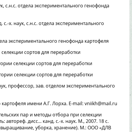
наук, с.н.с. отдела экспериментального генофонда
д. с.-х. наук, с.н.с. отдела экспериментального
отдела экспериментального генофонда картофеля
и селекции сортов для переработки
атории селекции сортов для переработки
ратории селекции сортов для переработки
 наук, профессор, зав. отделом экспериментального
ртофеля имени А.Г. Лорха. E-mail: vniikh@mail.ru
ельских пар и методы отбора при селекции
тореф. дисс... канд. с.-х. наук. М., 2007. 18 с.
 (выращивание, уборка, хранение). М.: ООО «ДЛВ