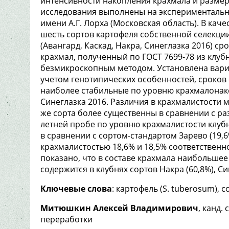
интенсивности накопления крахмала и разме
исследования выполнены на эксперименталь
имени А.Г. Лорха (Московская область). В кач
шесть сортов картофеля собственной селекции
(Авангард, Каскад, Накра, Синеглазка 2016) с
крахмал, полученный по ГОСТ 7699-78 из клу
безмикроскопным методом. Установлена вари
учетом генотипических особенностей, сроков
наиболее стабильные по уровню крахмалонакоп
Синеглазка 2016. Различия в крахмалистости 
же сорта более существенны в сравнении с р
летней пробе по уровню крахмалистости клубне
в сравнении с сортом-стандартом Зарево (19,6%
крахмалистостью 18,6% и 18,5% соответственн
показано, что в составе крахмала наибольшее
содержится в клубнях сортов Накра (60,8%), Син
Ключевые слова
: картофель (S. tuberosum), 
Митюшкин Алексей Владимирович
, канд.
переработки