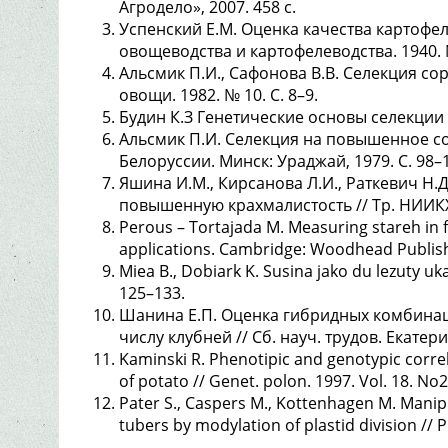
Агродело», 2007. 458 с.
Успенский Е.М. Оценка качества картофел
овощеводства и картофелеводства. 1940. №
Альсмик П.И., Сафонова В.В. Селекция со
овощи. 1982. № 10. С. 8–9.
Будин К.З Генетические основы селекции к
Альсмик П.И. Селекция на повышенное со
Белоруссии. Минск: Ураджай, 1979. С. 98–
Яшина И.М., Кирсанова Л.И., Раткевич Н.
повышенную крахмалистость // Тр. НИИКХ. 
Perous – Tortajada M. Measuring stareh in f
applications. Cambridge: Woodhead Publish
Miea B., Dobiark K. Susina jako du lezuty uka
125–133.
Шанина Е.П. Оценка гибридных комбинац
числу клубней // Сб. науч. трудов. Екатерин
Kaminski R. Phenotipic and genotypic corre
of potato // Genet. polon. 1997. Vol. 18. No2
Pater S., Caspers M., Kottenhagen M. Manipu
tubers by modylation of plastid division // Pl