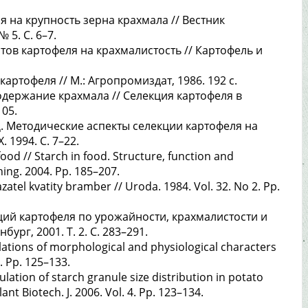
я на крупность зерна крахмала // Вестник
 5. С. 6–7.
ртов картофеля на крахмалистость // Картофель и
артофеля // М.: Агропромиздат, 1986. 192 с.
держание крахмала // Селекция картофеля в
105.
Д. Методические аспекты селекции картофеля на
1994. С. 7–22.
ood // Starch in food. Structure, function and
ing. 2004. Pp. 185–207.
zatel kvatity bramber // Uroda. 1984. Vol. 32. No 2. Pp.
ий картофеля по урожайности, крахмалистости и
бург, 2001. Т. 2. C. 283–291.
lations of morphological and physiological characters
. Pp. 125–133.
lation of starch granule size distribution in potato
ant Biotech. J. 2006. Vol. 4. Pp. 123–134.