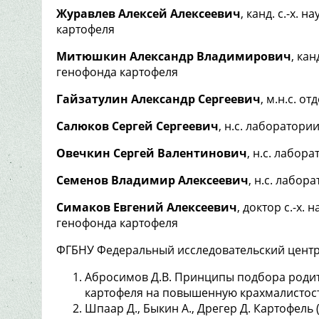
Журавлев Алексей Алексеевич
, канд. с.-х. 
картофеля
Митюшкин Александр Владимирович
, кан
генофонда картофеля
Гайзатулин Александр Сергеевич
, м.н.с. 
Салюков Сергей Сергеевич
, н.с. лаборатори
Овечкин Сергей Валентинович
, н.с. лабор
Семенов Владимир Алексеевич
, н.с. лабо
Симаков Евгений Алексеевич
, доктор c.-х.
генофонда картофеля
ФГБНУ Федеральный исследовательский центр ка
Абросимов Д.В. Принципы подбора родит
картофеля на повышенную крахмалистость: aв
Шпаар Д., Быкин А., Дрегер Д. Картофель