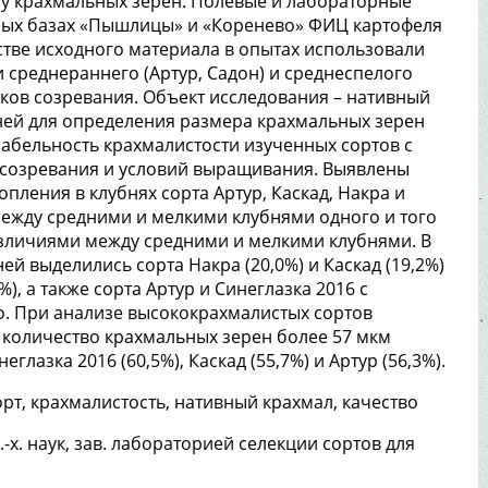
ру крахмальных зерен. Полевые и лабораторные
ных базах «Пышлицы» и «Коренево» ФИЦ картофеля
естве исходного материала в опытах использовали
 среднераннего (Артур, Садон) и среднеспелого
роков созревания. Объект исследования – нативный
бней для определения размера крахмальных зерен
абельность крахмалистости изученных сортов с
 созревания и условий выращивания. Выявлены
ления в клубнях сорта Артур, Каскад, Накра и
между средними и мелкими клубнями одного и того
азличиями между средними и мелкими клубнями. В
й выделились сорта Накра (20,0%) и Каскад (19,2%)
), а также сорта Артур и Синеглазка 2016 с
о. При анализе высококрахмалистых сортов
 количество крахмальных зерен более 57 мкм
еглазка 2016 (60,5%), Каскад (55,7%) и Артур (56,3%).
сорт, крахмалистость, нативный крахмал, качество
 с.-х. наук, зав. лабораторией селекции сортов для