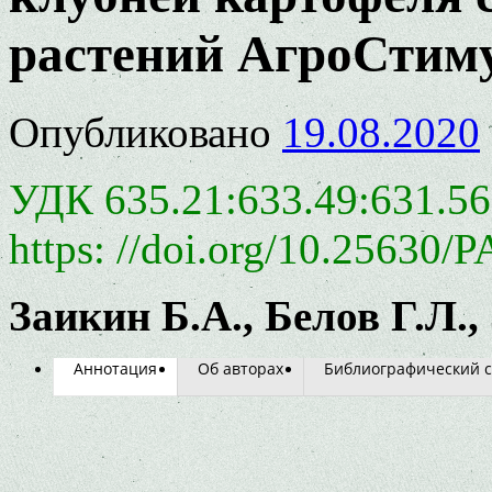
растений АгроСтим
Опубликовано
19.08.2020
УДК 635.21:633.49:631.5
https: //doi.org/10.25630/
Заикин Б.А., Белов Г.Л.,
Аннотация
Об авторах
Библиографический с