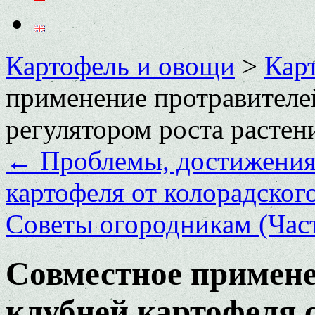
Картофель и овощи
>
Кар
применение протравителе
регулятором роста расте
←
Проблемы, достижения 
картофеля от колорадског
Советы огородникам (Час
Совместное примене
клубней картофеля 