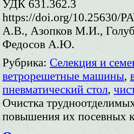
УДК 631.362.3
https://doi.org/10.25630/
А.В., Азопков М.И., Голу
Федосов А.Ю.
Рубрика:
Селекция и семе
ветрорешетные машины
,
пневматический стол
,
чис
Очистка трудноотделимых
повышения их посевных к