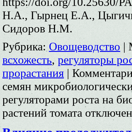
https://doi.org/10.25630/
Н.А., Гырнец Е.А., Цыгич
Сидоров Н.М.
Рубрика:
Овощеводство
|
всхожесть
,
регуляторы ро
прорастания
|
Комментар
семян микробиологически
регуляторами роста на би
растений томата
отключе