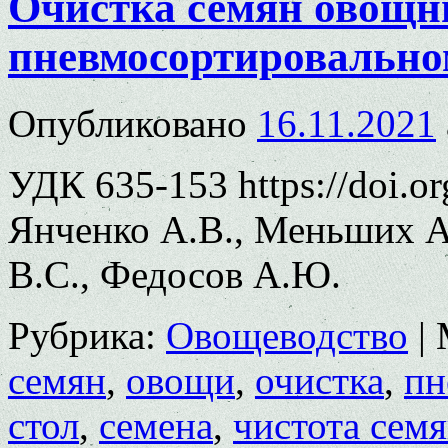
Очистка семян овощн
пневмосортировально
Опубликовано
16.11.2021
УДК 635-153 https://doi.o
Янченко А.В., Меньших А
В.С., Федосов А.Ю.
Рубрика:
Овощеводство
|
семян
,
овощи
,
очистка
,
пн
стол
,
семена
,
чистота сем