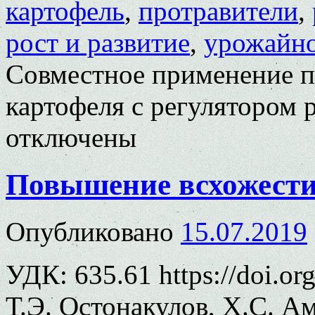
картофель
,
протравители
,
рост и развитие
,
урожайн
Совместное применение п
картофеля с регулятором 
отключены
Повышение всхожести
Опубликовано
15.07.2019
УДК: 635.61 https://doi.o
Т.Э. Остонакулов, Х.С. А