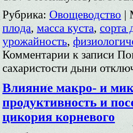
Рубрика:
Овощеводство
|
плода
,
масса куста
,
сорта
урожайность
,
физиологич
Комментарии
к записи По
сахаристости дыни
отклю
Влияние макро- и ми
продуктивность и пос
цикория корневого