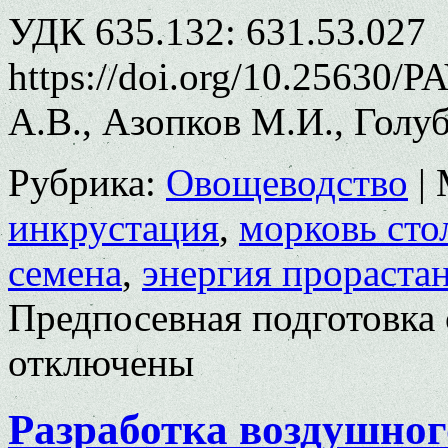
УДК 635.132: 631.53.027
https://doi.org/10.25630/
А.В., Азопков М.И., Голу
Рубрика:
Овощеводство
|
инкрустация
,
морковь сто
семена
,
энергия прораста
Предпосевная подготовка
отключены
Разработка воздушног