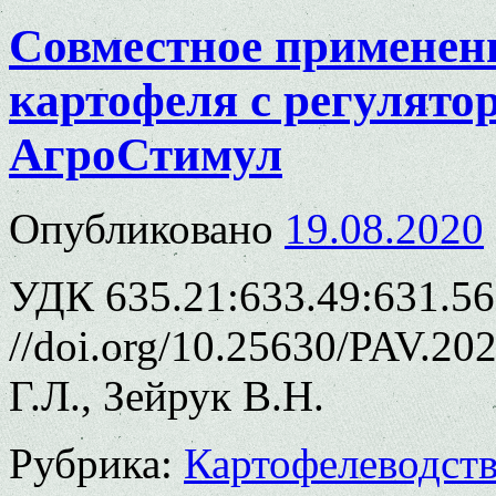
Совместное применен
картофеля с регулято
АгроСтимул
Опубликовано
19.08.2020
УДК 635.21:633.49:631.563
//doi.org/10.25630/PAV.20
Г.Л., Зейрук В.Н.
Рубрика:
Картофелеводст