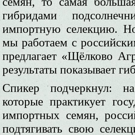
семян, то самая больша
гибридами подсолнечни
импортную селекцию. Но
мы работаем с российски
предлагает «Щёлково Аг
результаты показывает ги
Спикер подчеркнул: н
которые практикует госу
импортных семян, росс
подтягивать свою селек