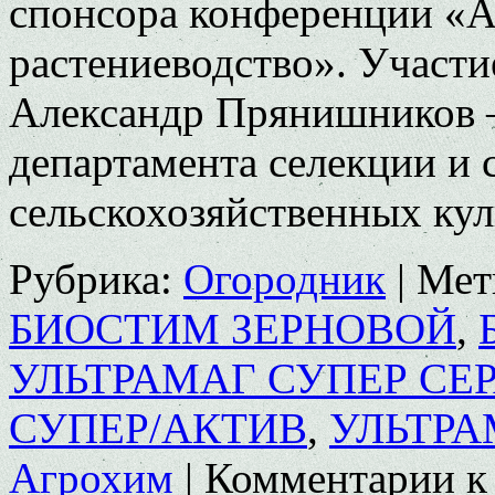
спонсора конференции «А
растениеводство». Участи
Александр Прянишников – д
департамента селекции и 
сельскохозяйственных ку
Рубрика:
Огородник
|
Мет
БИОСТИМ ЗЕРНОВОЙ
,
УЛЬТРАМАГ СУПЕР СЕР
СУПЕР/АКТИВ
,
УЛЬТРА
Агрохим
|
Комментарии
к