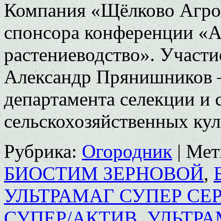
Компания «Щёлково Агрох
спонсора конференции «А
растениеводство». Участи
Александр Прянишников – д
департамента селекции и 
сельскохозяйственных ку
Рубрика:
Огородник
|
Мет
БИОСТИМ ЗЕРНОВОЙ
,
УЛЬТРАМАГ СУПЕР СЕР
СУПЕР/АКТИВ
,
УЛЬТРА