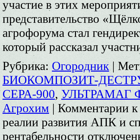
участие в этих мероприя
представительство «Щёлк
агрофорума стал гендирек
который рассказал участ
Рубрика:
Огородник
|
Мет
БИОКОМПОЗИТ-ДЕСТР
СЕРА-900
,
УЛЬТРАМАГ 
Агрохим
|
Комментарии
к
реалии развития АПК и 
рентабельности
отключен