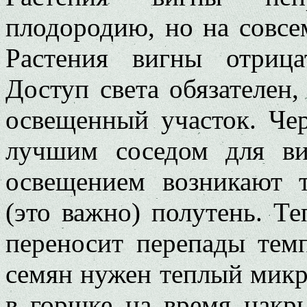
плодородию, но на совсе
Растения вигны отрица
Доступ света обязателен
освещенный участок. Чер
лучшим соседом для в
освещением возникают т
(это важно) полутень. Т
переносит перепады темп
семян нужен теплый микр
в горшке на время накр