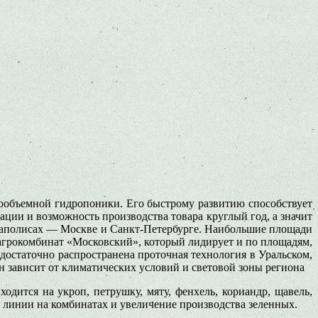
ообъемной гидропоники. Его быстрому развитию способствует
ции и возможность производства товара круглый год, а значит
егаполисах — Москве и Санкт-Петербурге. Наибольшие площади
агрокомбинат «Московский», который лидирует и по площадям,
достаточно распространена проточная технология в Уральском,
н зависит от климатических условий и световой зоны региона
одится на укроп, петрушку, мяту, фенхель, кориандр, щавель,
ой линии на комбинатах и увеличение производства зеленных.