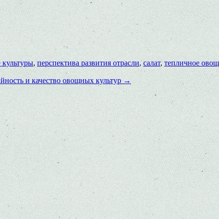
 культуры
,
перспектива развития отрасли
,
салат
,
тепличное овощ
айность и качество овощных культур
→