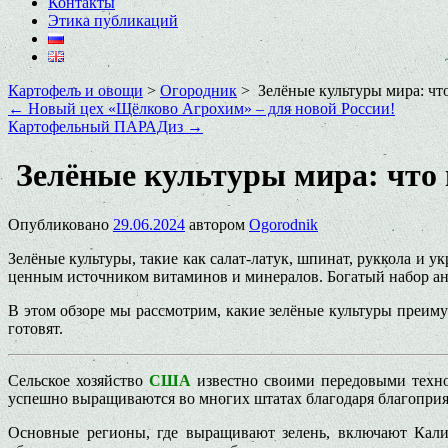
Контакты
Этика публикаций
Картофель и овощи
>
Огородник
>
Зелёные культуры мира: ч
←
Новый цех «Щёлково Агрохим» – для новой России!
Картофельный ПАРАДиз
→
Зелёные культуры мира: что
Опубликовано
29.06.2024
автором
Ogorodnik
Зелёные культуры, такие как салат-латук, шпинат, руккола и у
ценным источником витаминов и минералов. Богатый набор ант
В этом обзоре мы рассмотрим, какие зелёные культуры преим
готовят.
Сельское хозяйство
США
известно своими передовыми техно
успешно выращиваются во многих штатах благодаря благоприя
Основные регионы, где выращивают зелень, включают Кал