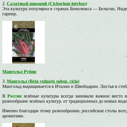
2.
Салатный цикорий (Cichorium intybus)
Эта культура популярна в странах Бенилюкса — Бельгии, Ниде
гарнир.
Мангольд Рубин
3.
Мангольд (Beta vulgaris subsp. cicla)
Мангольд выращивается в Италии и Швейцарии. Листья и стеб
В
России
зелёные культуры всегда занимали важное место 
разнообразие зелёных культур, от традиционных до новых видо
Именно благодаря этому разнообразию, российские столы вс
ароматами.