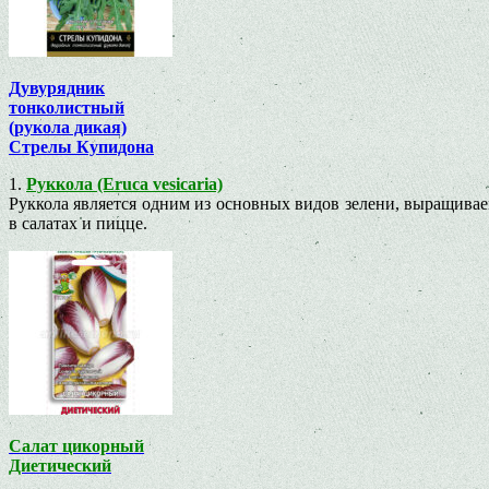
Дувурядник
тонколистный
(рукола дикая)
Стрелы Купидона
1.
Руккола (Eruca vesicaria)
Руккола является одним из основных видов зелени, выращивае
в салатах и пицце.
Салат цикорный
Диетический