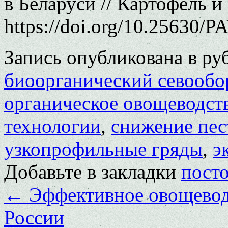
в Беларуси // Картофель и
https://doi.org/10.25630/P
Запись опубликована в р
биоорганический севообо
органическое овощеводст
технологии
,
снижение пес
узкопрофильные гряды
,
э
Добавьте в закладки
пост
←
Эффективное овощеводс
России