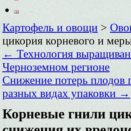
Картофель и овощи
>
Ово
цикория корневого и мер
←
Технология выращивани
Черноземном регионе
Снижение потерь плодов п
разных видах упаковки
→
Корневые гнили цик
снижения их вредон