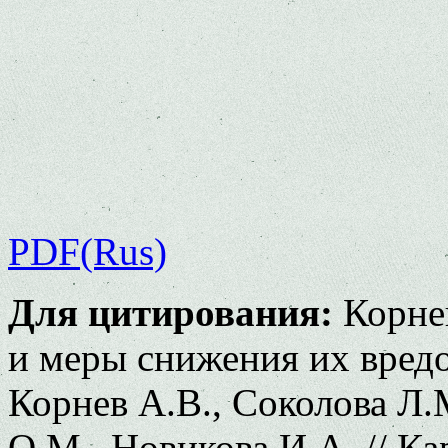
PDF(Rus)
Для цитирования:
Корнев
и меры снижения их вредо
Корнев А.В., Соколова Л.
О.М., Новикова И.А. // Ка