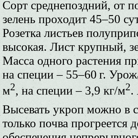
Сорт среднепоздний, от п
зелень проходит 45–50 сут
Розетка листьев полуприп
высокая. Лист крупный, з
Масса одного растения при
на специи – 55–60 г. Урож
2
2
м
, на специи – 3,9 кг/м
.
Высевать укроп можно в с
только почва прогреется 
обеспечения непрерывного