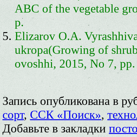
ABC of the vegetable gro
p.
Elizarov O.A. Vyrashhiv
ukropa(Growing of shrub d
ovoshhi, 2015, No 7, pp.
Запись опубликована в р
сорт
,
ССК «Поиск»
,
техно
Добавьте в закладки
пост