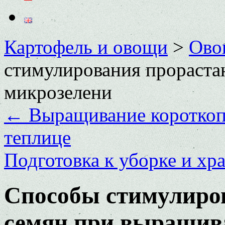
Картофель и овощи
>
Ово
стимулирования прораста
микрозелени
←
Выращивание короткоп
теплице
Подготовка к уборке и х
Способы стимулиро
семян при выращив