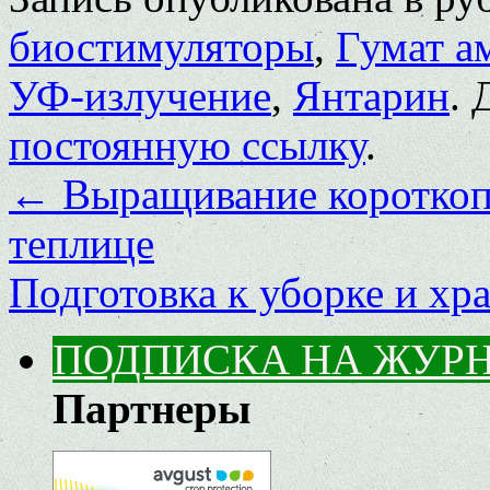
биостимуляторы
,
Гумат а
УФ-излучение
,
Янтарин
. 
постоянную ссылку
.
←
Выращивание короткоп
теплице
Подготовка к уборке и х
ПОДПИСКА НА ЖУР
Партнеры