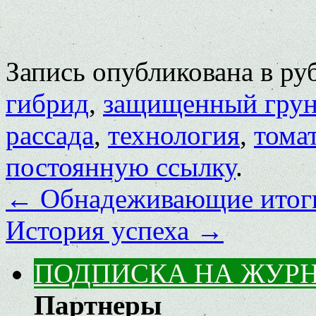
Запись опубликована в р
гибрид
,
защищенный грун
рассада
,
технология
,
тома
постоянную ссылку
.
←
Обнадеживающие итог
История успеха
→
ПОДПИСКА НА ЖУР
Партнеры