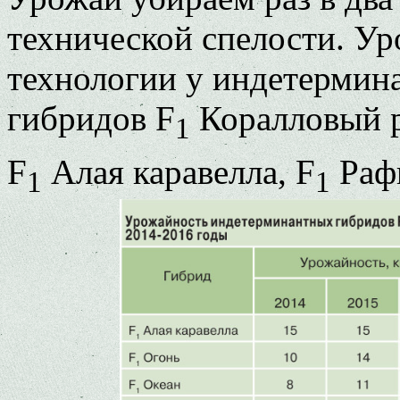
технической спелости. У
технологии у индетерми
гибридов F
Коралловый р
1
F
Алая каравелла, F
Рафи
1
1