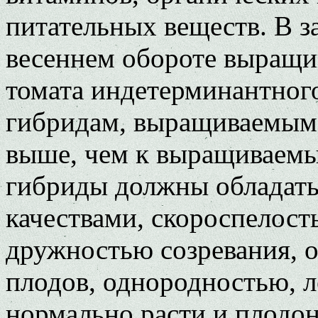
питательных веществ. В 
весеннем обороте выращи
томата индетерминантного
гибридам, выращиваемым 
выше, чем к выращиваемы
гибриды должны обладат
качествами, скороспелос
дружностью созревания, 
плодов, однородностью, 
нормально расти и плодон