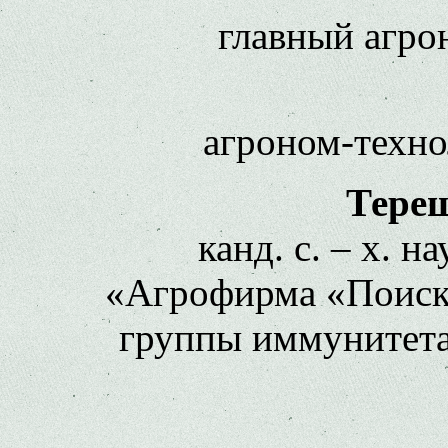
главный агр
агроном-техн
Тереш
канд. с. – х. 
«Агрофирма «Поиск
группы иммунитет