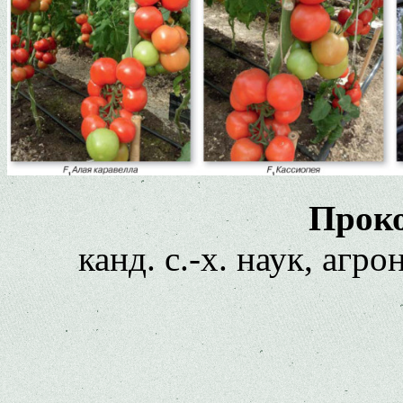
Проко
канд. с.-х. наук, а