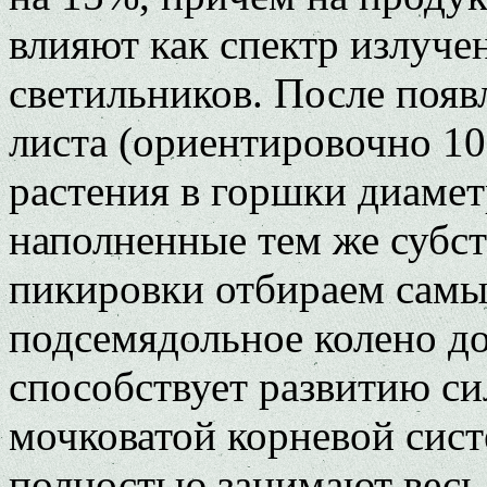
влияют как спектр излуче
светильников. После появ
листа (ориентировочно 10
растения в горшки диаметр
наполненные тем же субст
пикировки отбираем самые
подсемядольное колено до
способствует развитию си
мочковатой корневой сис
полностью занимают весь