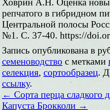
Ховрин А.Н. Оценка новы
репчатого в гибридном пи
Центральной полосы Росси
№1. С. 37-40. https://doi.
Запись опубликована в р
семеноводство
с метками
селекция
,
сортообразец
. 
ссылку
.
←
Сорта перца сладкого 
Капуста Брокколи
→