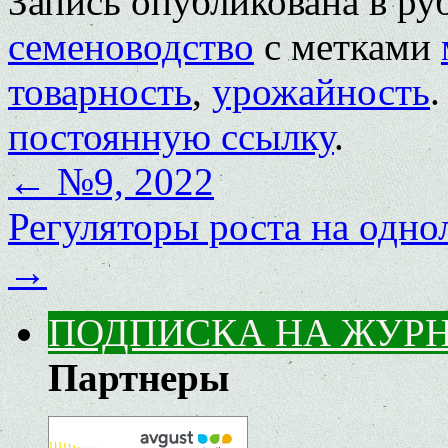
Запись опубликована в р
семеноводство
с метками
товарность
,
урожайность
.
постоянную ссылку
.
←
№9, 2022
Регуляторы роста на одно
→
ПОДПИСКА НА ЖУР
Партнеры