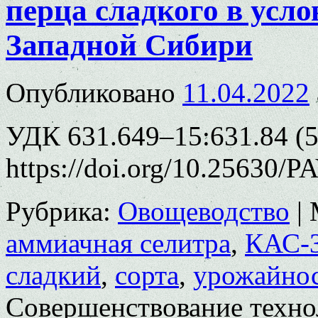
перца сладкого в усл
Западной Сибири
Опубликовано
11.04.2022
УДК 631.649–15:631.84 (5
https://doi.org/10.25630/
Рубрика:
Овощеводство
|
аммиачная селитра
,
КАС-
сладкий
,
сорта
,
урожайно
Совершенствование техно