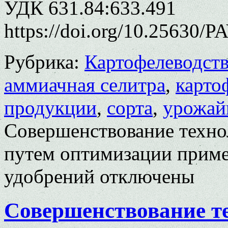
УДК 631.84:633.491
https://doi.org/10.25630/
Рубрика:
Картофелеводст
аммиачная селитра
,
карто
продукции
,
сорта
,
урожай
Совершенствование техно
путем оптимизации прим
удобрений
отключены
Совершенствование т