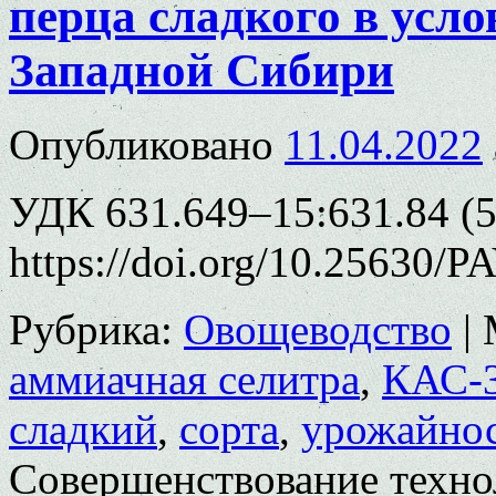
перца сладкого в усл
Западной Сибири
Опубликовано
11.04.2022
УДК 631.649–15:631.84 (5
https://doi.org/10.25630/
Рубрика:
Овощеводство
|
аммиачная селитра
,
КАС-
сладкий
,
сорта
,
урожайно
Совершенствование техно