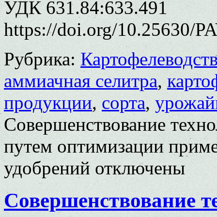
УДК 631.84:633.491
https://doi.org/10.25630/
Рубрика:
Картофелеводст
аммиачная селитра
,
карто
продукции
,
сорта
,
урожай
Совершенствование техно
путем оптимизации прим
удобрений
отключены
Совершенствование т