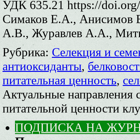
УДК 635.21 https://doi.or
Симаков Е.А., Анисимов 
А.В., Журавлев А.А., Мит
Рубрика:
Селекция и семе
антиоксиданты
,
белковост
питательная ценность
,
се
Актуальные направления 
питательной ценности кл
ПОДПИСКА НА ЖУР