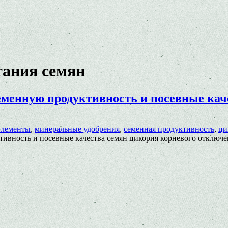
тания семян
еменную продуктивность и посевные кач
элементы
,
минеральные удобрения
,
семенная продуктивность
,
ци
ивность и посевные качества семян цикория корневого
отключе