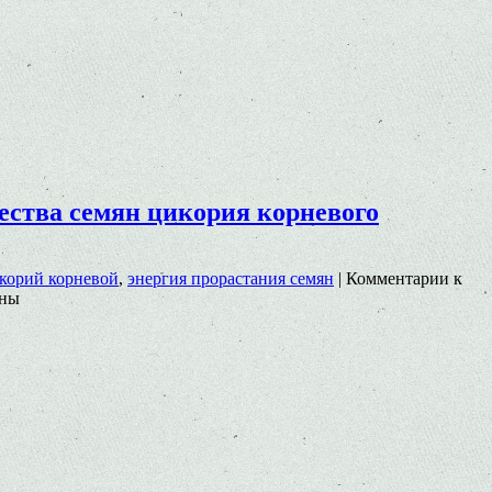
ества семян цикория корневого
корий корневой
,
энергия прорастания семян
|
Комментарии
к
ны