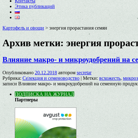
Контакты
Этика публикаций
Картофель и овощи
>
энергия прорастания семян
Архив метки:
энергия прорас
Влияние макро- и микроудобрений на с
Опубликовано
20.12.2018
автором
secretar
Рубрика:
Селекция и семеноводство
|
Метки:
всхожесть
,
микро
записи Влияние макро- и микроудобрений на семенную продукт
ПОДПИСКА НА ЖУРНАЛ
Партнеры