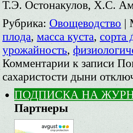
Т.Э. Остонакулов, Х.С. А
Рубрика:
Овощеводство
|
плода
,
масса куста
,
сорта
урожайность
,
физиологич
Комментарии
к записи По
сахаристости дыни
отклю
ПОДПИСКА НА ЖУР
Партнеры