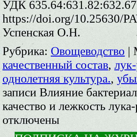
УДК 635.64:631.82:632.67
https://doi.org/10.25630/P
Успенская О.Н.
Рубрика:
Овощеводство
|
качественный состав
,
лук-
однолетняя культура.
,
убы
записи Влияние бактериал
качество и лежкость лука
отключены