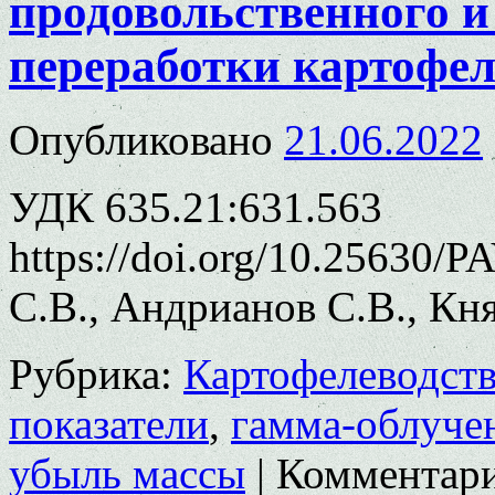
продовольственного и
переработки картофе
Опубликовано
21.06.2022
УДК 635.21:631.563
https://doi.org/10.25630/
С.В., Андрианов С.В., Кн
Рубрика:
Картофелеводст
показатели
,
гамма-облуче
убыль массы
|
Комментар