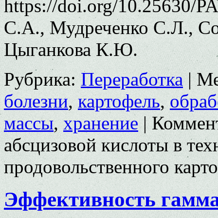
https://doi.org/10.25630/
С.А., Мудреченко С.Л., С
Цыганкова К.Ю.
Рубрика:
Переработка
|
Ме
болезни
,
картофель
,
обраб
массы
,
хранение
|
Коммен
абсцизовой кислоты в тех
продовольственного карт
Эффективность гамма