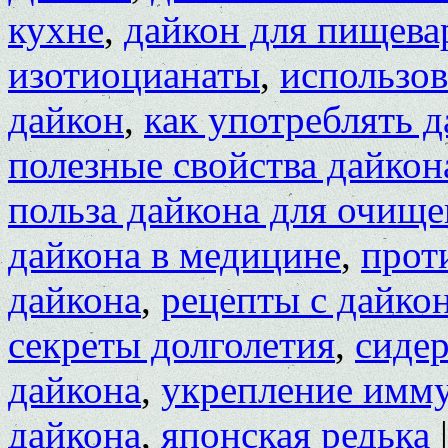
кухне
,
дайкон для пищева
изотиоцианаты
,
использов
дайкон
,
как употреблять 
полезные свойства дайкон
польза дайкона для очище
дайкона в медицине
,
прот
дайкона
,
рецепты с дайко
секреты долголетия
,
сиде
дайкона
,
укрепление имму
дайкона
,
японская редька
|