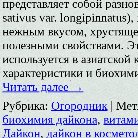
представляет собой разно
sativus var. longipinnatus)
нежным вкусом, хрустяще
полезными свойствами. Э
используется в азиатской 
характеристики и биохим
Читать далее
→
Рубрика:
Огородник
|
Мет
биохимия дайкона
,
витам
Дайкон
,
дайкон в космето