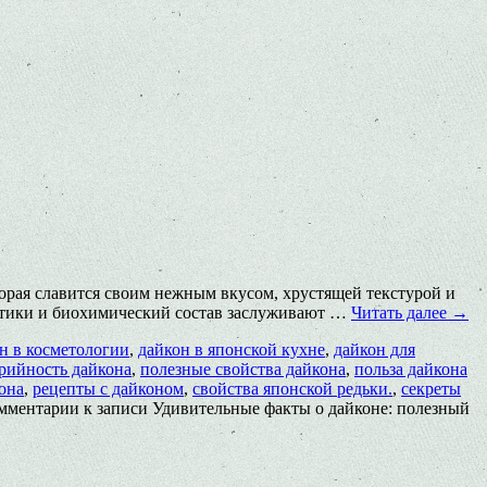
которая славится своим нежным вкусом, хрустящей текстурой и
истики и биохимический состав заслуживают …
Читать далее
→
н в косметологии
,
дайкон в японской кухне
,
дайкон для
рийность дайкона
,
полезные свойства дайкона
,
польза дайкона
она
,
рецепты с дайконом
,
свойства японской редьки.
,
секреты
мментарии
к записи Удивительные факты о дайконе: полезный