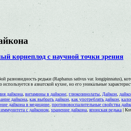
айкона
ый корнеплод с научной точки зрения
ой разновидность редьки (Raphanus sativus var. longipinnatus), 
 используется в азиатской кухне, но его уникальные характер
ия дайкона
,
витамины в дайконе
,
глюкозинолаты
,
Дайкон
,
дайко
вание дайкона
,
как выбрать дайкон
,
как употреблять дайкон
,
кало
ние дайкона в медицине
,
противовоспалительные свойства дайк
 иммунитета с дайконом
,
хранение дайкона
,
японская редька
|
Ко