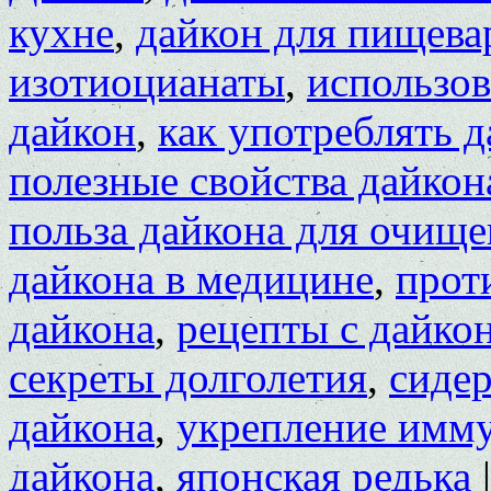
кухне
,
дайкон для пищева
изотиоцианаты
,
использов
дайкон
,
как употреблять 
полезные свойства дайкон
польза дайкона для очище
дайкона в медицине
,
прот
дайкона
,
рецепты с дайко
секреты долголетия
,
сиде
дайкона
,
укрепление имму
дайкона
,
японская редька
|