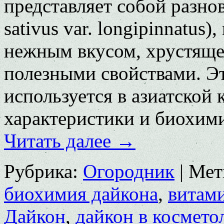
представляет собой разно
sativus var. longipinnatus)
нежным вкусом, хрустяще
полезными свойствами. Э
используется в азиатской 
характеристики и биохим
Читать далее
→
Рубрика:
Огородник
|
Мет
биохимия дайкона
,
витам
Дайкон
,
дайкон в космето