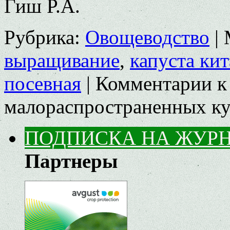
Гиш Р.А.
Рубрика:
Овощеводство
|
выращивание
,
капуста кит
посевная
|
Комментарии
к
малораспространенных кул
ПОДПИСКА НА ЖУР
Партнеры