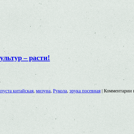
льтур – расти!
.
апуста китайская
,
мизуна
,
Рукола
,
эрука посевная
|
Комментарии