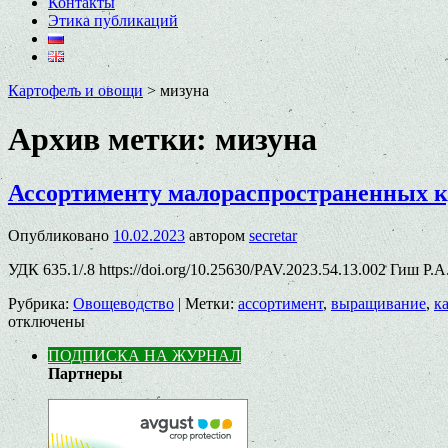
Контакты
Этика публикаций
Картофель и овощи
>
мизуна
Архив метки:
мизуна
Ассортименту малораспространенных ку
Опубликовано
10.02.2023
автором
secretar
УДК 635.1/.8 https://doi.org/10.25630/PAV.2023.54.13.002 Гиш Р.А
Рубрика:
Овощеводство
|
Метки:
ассортимент
,
выращивание
,
к
отключены
ПОДПИСКА НА ЖУРНАЛ
Партнеры