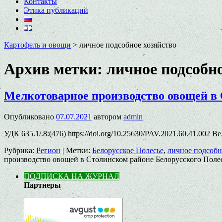
Контакты
Этика публикаций
Картофель и овощи
>
личное подсобное хозяйство
Архив метки:
личное подсобно
Мелкотоварное производство овощей в 
Опубликовано
07.07.2021
автором
admin
УДК 635.1/.8:(476) https://doi.org/10.25630/PAV.2021.60.41.002 
Рубрика:
Регион
|
Метки:
Белорусское Полесье
,
личное подсобн
производство овощей в Столинском районе Белорусского Полес
ПОДПИСКА НА ЖУРНАЛ
Партнеры