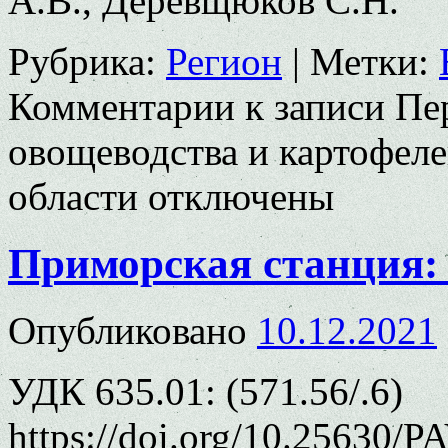
А.В., Деревщюков С.Н.
Рубрика:
Регион
|
Метки:
Комментарии
к записи Пе
овощеводства и картофел
области
отключены
Приморская станция:
Опубликовано
10.12.2021
УДК 635.01: (571.56/.6)
https://doi.org/10.25630/P