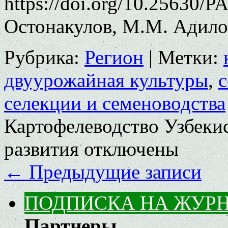
https://doi.org/10.25630/P
Остонакулов, М.М. Адило
Рубрика:
Регион
|
Метки:
двуурожайная культуры
,
с
селекции и семеноводства
Картофелеводство Узбекис
развития
отключены
←
Предыдущие записи
ПОДПИСКА НА ЖУР
Партнеры