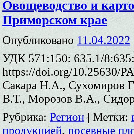
Овощеводство и карто
Приморском крае
Опубликовано
11.04.2022
УДК 571:150: 635.1/8:635
https://doi.org/10.25630/P
Сакара Н.А., Сухомиров Г.
В.Т., Морозов В.А., Сидо
Рубрика:
Регион
|
Метки:
продукцией
,
посевные пл