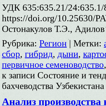
УДК 635:635.21/24:635.1/
https://doi.org/10.25630/P
Остонакулов Т.Э., Адило
Рубрика:
Регион
|
Метки:
сбор
,
гибрид
,
дыни
,
карто
первичное семеноводство
к записи Состояние и тен
бахчеводства Узбекистана
Анализ производства 