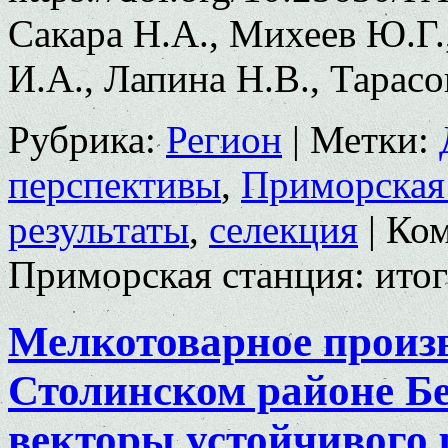
Сакара Н.А., Михеев Ю.Г
И.А., Лапина Н.В., Тарасо
Рубрика:
Регион
|
Метки:
перспективы
,
Приморская
результаты
,
селекция
|
Ком
Приморская станция: итог
Мелкотоварное произв
Столинском районе Бе
векторы устойчивого 