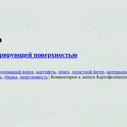
р
арирующей поверхностью
одержащий ворох
,
картофель
,
лемех
,
лопастной битер
,
материало
ы
,
уборка
,
энергоемкость
|
Комментарии
к записи Картофелекопа