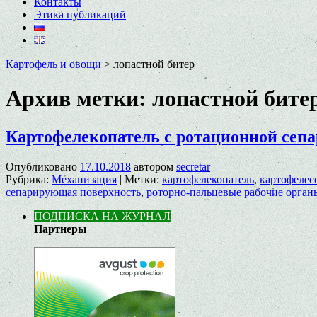
Контакты
Этика публикаций
Картофель и овощи
>
лопастной битер
Архив метки:
лопастной бите
Картофелекопатель с ротационной сеп
Опубликовано
17.10.2018
автором
secretar
Рубрика:
Механизация
|
Метки:
картофелекопатель
,
картофелес
сепарирующая поверхность
,
роторно-пальцевые рабочие орган
ПОДПИСКА НА ЖУРНАЛ
Партнеры