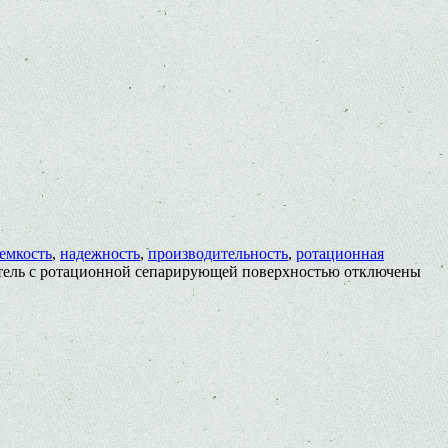
емкость
,
надежность
,
производительность
,
ротационная
тель с ротационной сепарирующей поверхностью
отключены