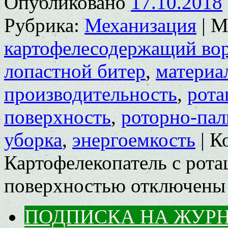
Опубликовано
17.10.2018
Рубрика:
Механизация
|
М
картофелесодержащий во
лопастной битер
,
материа
производительность
,
рота
поверхность
,
роторно-пал
уборка
,
энергоемкость
|
К
Картофелекопатель с рот
поверхностью
отключены
ПОДПИСКА НА ЖУР