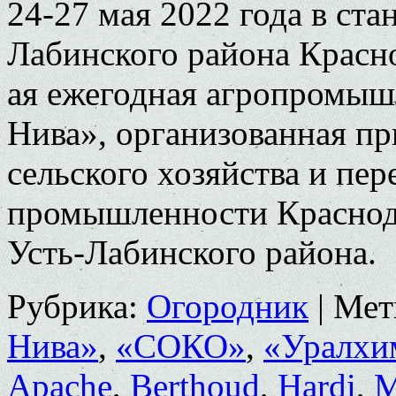
24-27 мая 2022 года в ст
Лабинского района Красно
ая ежегодная агропромыш
Нива», организованная п
сельского хозяйства и пе
промышленности Краснода
Усть-Лабинского района.
Рубрика:
Огородник
|
Мет
Нива»
,
«СОКО»
,
«Уралхи
Apache
,
Berthoud
,
Hardi
,
M