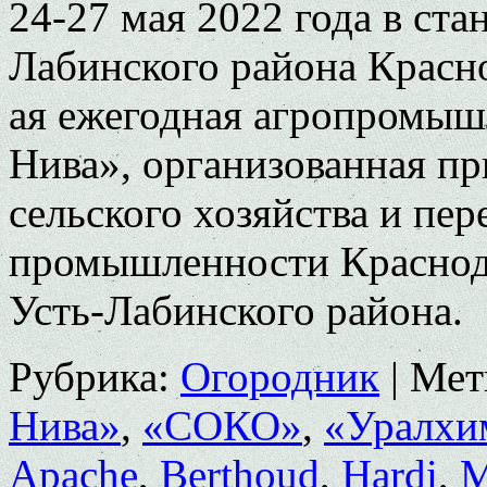
24-27 мая 2022 года в ст
Лабинского района Красно
ая ежегодная агропромыш
Нива», организованная п
сельского хозяйства и пе
промышленности Краснода
Усть-Лабинского района.
Рубрика:
Огородник
|
Мет
Нива»
,
«СОКО»
,
«Уралхи
Apache
,
Berthoud
,
Hardi
,
M