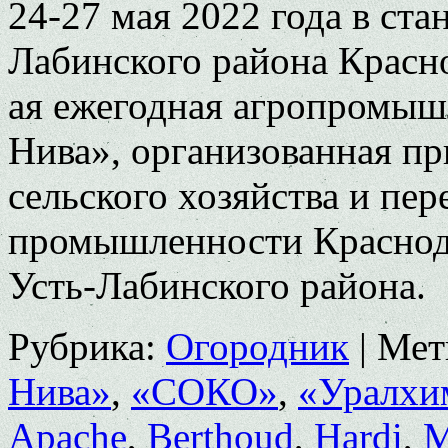
24-27 мая 2022 года в ст
Лабинского района Красно
ая ежегодная агропромыш
Нива», организованная п
сельского хозяйства и пе
промышленности Краснода
Усть-Лабинского района.
Рубрика:
Огородник
|
Мет
Нива»
,
«СОКО»
,
«Уралхи
Apache
,
Berthoud
,
Hardi
,
M