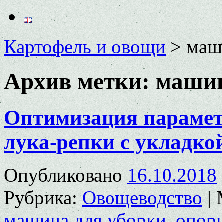
Картофель и овощи
>
маш
Архив метки:
машин
Оптимизация парамет
лука-репки с укладко
Опубликовано
16.10.2018
Рубрика:
Овощеводство
|
машина для уборки
,
опор